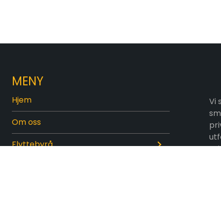
MENY
Hjem
Vi 
sma
Om oss
pri
utf
Flyttebyrå
pri
Utvask
Minilager
Kontakt