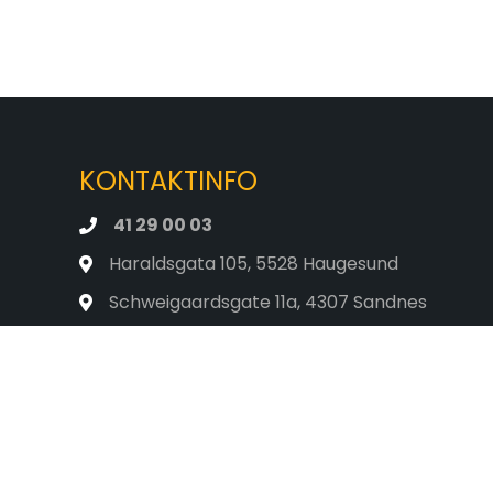
KONTAKTINFO
41 29 00 03
Haraldsgata 105, 5528 Haugesund
Schweigaardsgate 11a, 4307 Sandnes
Totlandsvegen 2, 5224 Nesttun
post@flyttsmart.no